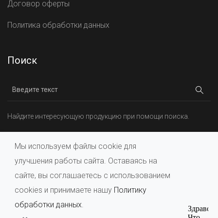
Договор оферты
Политика обработки данных
Поиск
Найдите интересующую продукцию при помощи поиска.
Мы используем файлы cookie для
улучшения работы сайта. Оставаясь на
сайте, вы соглашаетесь с использованием
cookies и принимаете нашу
Политику
© 2026, ИП Румянцева Светлана Валерьевна, ОГРНИП
317470400019221
.
обработки данных
.