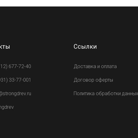
кты
Ссылки
812) 677-72-40
Доставка и оплата
931) 33-77-001
Договор оферты
@strongdrev.ru
Политика обработки данны
ngdrev