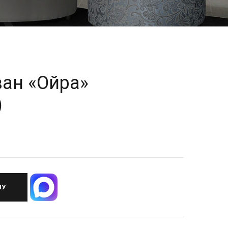
ван «Ойра»
)
НУ