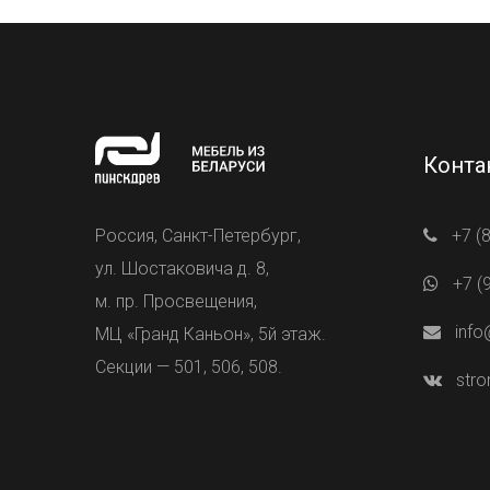
Конта
Россия, Санкт-Петербург,
+7 (
ул. Шостаковича д. 8,
+7 (
м. пр. Просвещения,
info
МЦ «Гранд Каньон», 5й этаж.
Секции — 501, 506, 508.
stro