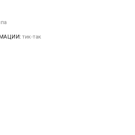
ппа
РМАЦИИ:
тик-так