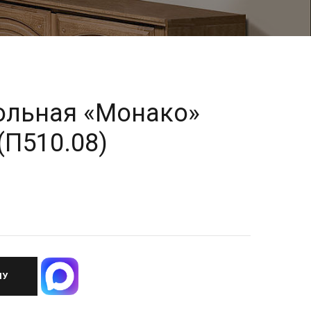
ольная «Монако»
(П510.08)
НУ