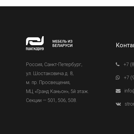
Конта
Россия, Санкт-Петербург,
+7 (
ул. Шостаковича д. 8,
+7 (
м. пр. Просвещения,
info
МЦ «Гранд Каньон», 5й этаж.
Секции — 501, 506, 508.
stro