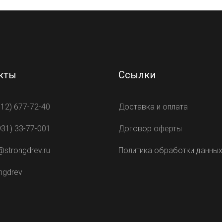
кты
Ссылки
812) 677-72-40
Доставка и оплата
931) 33-77-001
Договор оферты
@strongdrev.ru
Политика обработки данны
ngdrev