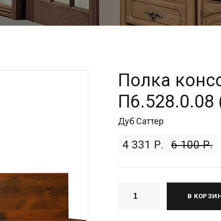
Полка конс
П6.528.0.08 
Дуб Саттер
4 331 Р.
6 100 Р.
В КОРЗИ