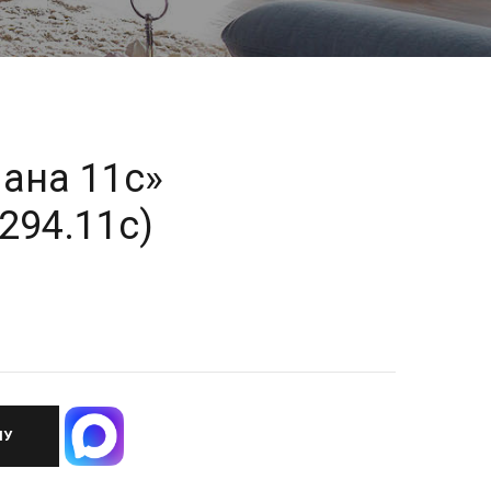
ана 11с»
(294.11с)
НУ