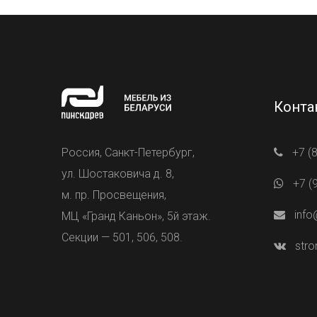
Конта
Россия, Санкт-Петербург,
+7 (
ул. Шостаковича д. 8,
+7 (
м. пр. Просвещения,
info
МЦ «Гранд Каньон», 5й этаж.
Секции — 501, 506, 508.
stro