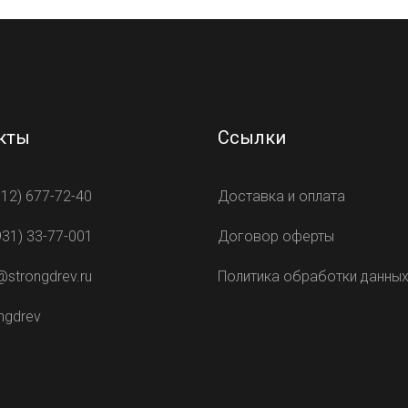
кты
Ссылки
812) 677-72-40
Доставка и оплата
931) 33-77-001
Договор оферты
@strongdrev.ru
Политика обработки данны
ngdrev