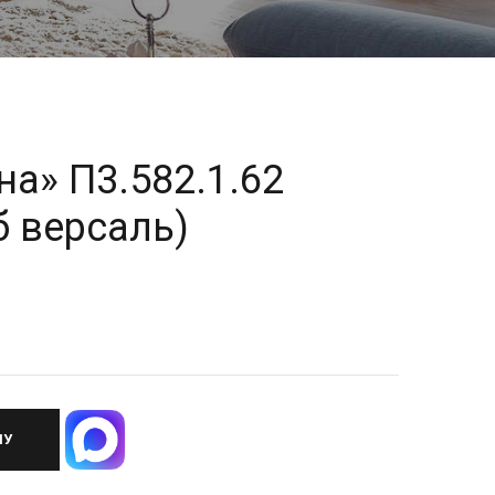
а» П3.582.1.62
б версаль)
НУ