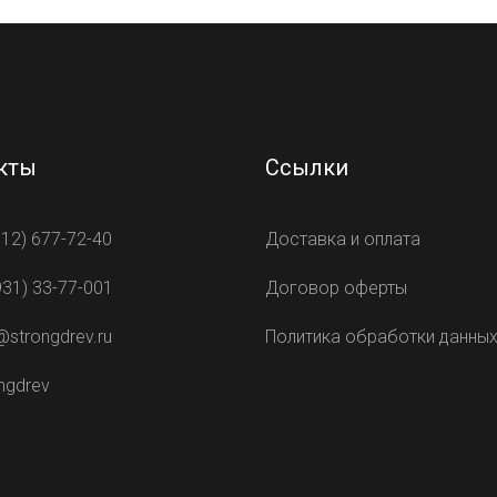
кты
Ссылки
812) 677-72-40
Доставка и оплата
931) 33-77-001
Договор оферты
@strongdrev.ru
Политика обработки данны
ngdrev