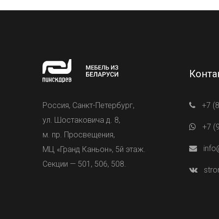
Конта
Россия, Санкт-Петербург,
+7 (
ул. Шостаковича д. 8,
+7 (
м. пр. Просвещения,
info
МЦ «Гранд Каньон», 5й этаж.
Секции — 501, 506, 508.
stro