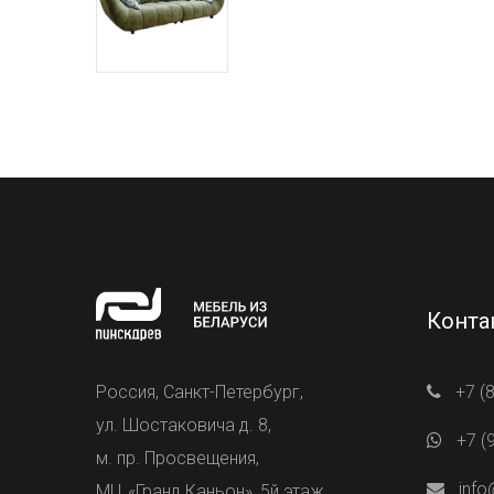
Конта
Россия, Санкт-Петербург,
+7 (
ул. Шостаковича д. 8,
+7 (
м. пр. Просвещения,
info
МЦ «Гранд Каньон», 5й этаж.