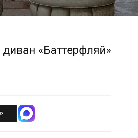
 диван «Баттерфляй»
НУ