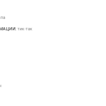
ппа
РМАЦИИ:
тик-так
н