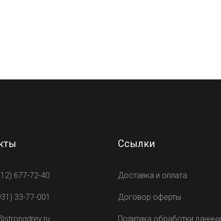
кты
Ссылки
812) 677-72-40
Доставка и оплата
931) 33-77-001
Договор оферты
@strongdrev.ru
Политика обработки данны