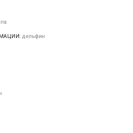
ппа
РМАЦИИ:
дельфин
н