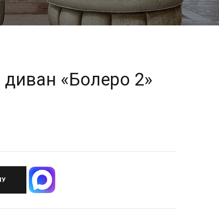
 диван «Болеро 2»
НУ