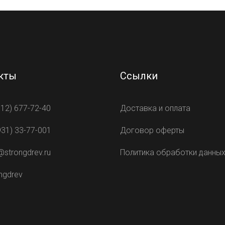
кты
Ссылки
812) 677-72-40
Доставка и оплата
931) 33-77-001
Договор оферты
@strongdrev.ru
Политика обработки данны
ngdrev