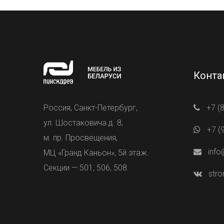
Конта
Россия, Санкт-Петербург,
+7 (
ул. Шостаковича д. 8,
+7 (
м. пр. Просвещения,
info
МЦ «Гранд Каньон», 5й этаж.
Секции — 501, 506, 508.
stro