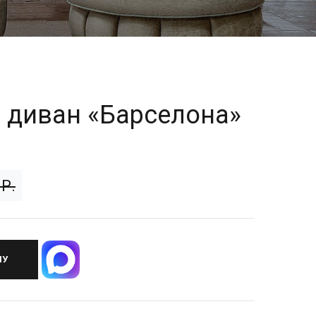
 диван «Барселона»
Р.
НУ