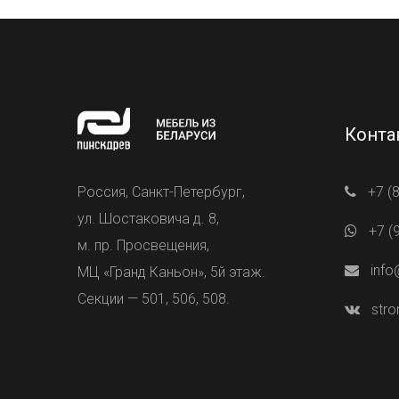
Конта
Россия, Санкт-Петербург,
+7 (
ул. Шостаковича д. 8,
+7 (
м. пр. Просвещения,
info
МЦ «Гранд Каньон», 5й этаж.
Секции — 501, 506, 508.
stro