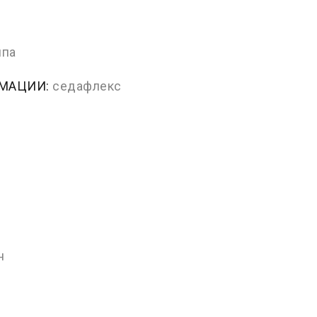
ппа
РМАЦИИ:
седафлекс
н