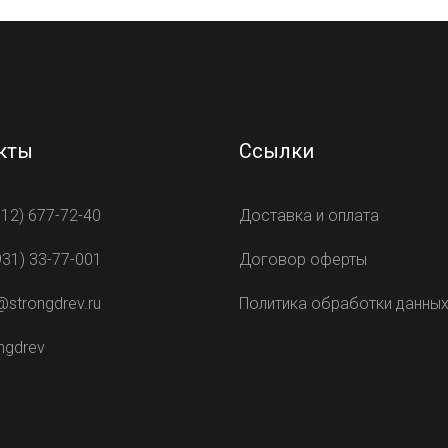
кты
Ссылки
812) 677-72-40
Доставка и оплата
931) 33-77-001
Договор оферты
@strongdrev.ru
Политика обработки данны
ngdrev