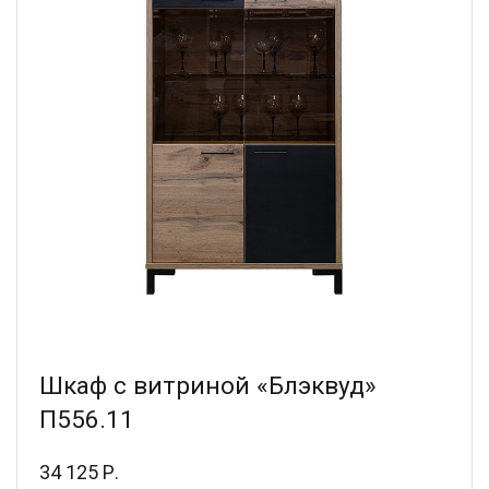
Шкаф с витриной «Блэквуд»
П556.11
34 125 Р.