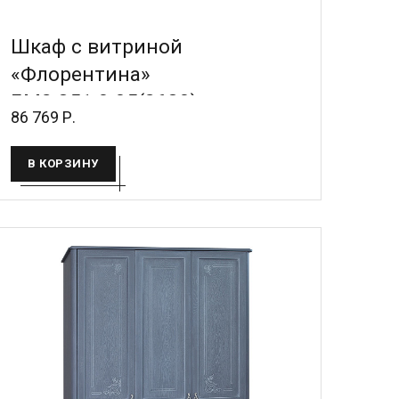
Шкаф с витриной
«Флорентина»
БМ2.851.0.05(2680)
86 769 Р.
В КОРЗИНУ