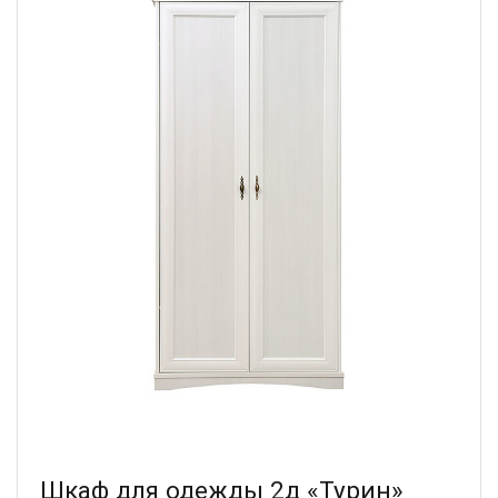
Шкаф для одежды 2д «Турин»